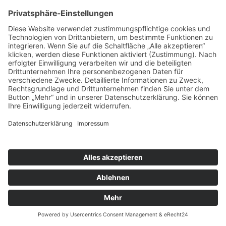
Fehlermeldung:
Undefined variable $selektion
Zeile:
316
Datei:
webedit.inc.php
Fehlermeldung:
PDO::prepare(): Passing null to parameter #1
($query) of type string is deprecated
Zeile:
316
Datei:
webedit.inc.php
Fehlermeldung:
PDO::prepare(): Argument #1 ($query) cannot be
empty
Zeile:
316
Datei:
webedit.inc.php