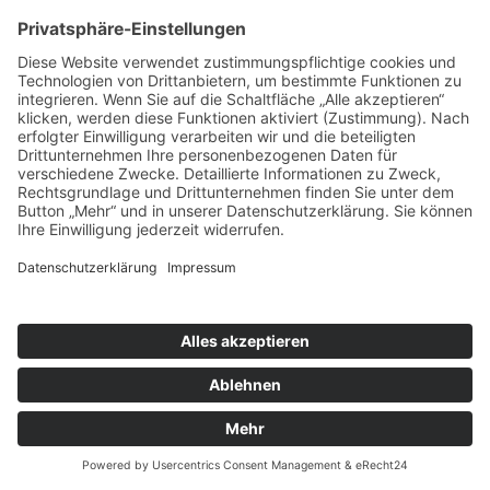
Fehlermeldung:
Undefined variable $selektion
Zeile:
316
Datei:
webedit.inc.php
Fehlermeldung:
PDO::prepare(): Passing null to parameter #1
($query) of type string is deprecated
Zeile:
316
Datei:
webedit.inc.php
Fehlermeldung:
PDO::prepare(): Argument #1 ($query) cannot be
empty
Zeile:
316
Datei:
webedit.inc.php